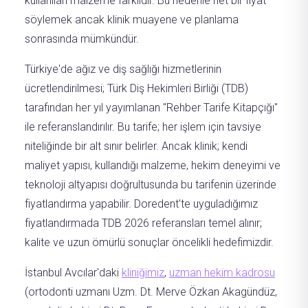
kullanılan malzeme farklıdır. Bu nedenle net bir fiyat
söylemek ancak klinik muayene ve planlama
sonrasında mümkündür.
Türkiye'de ağız ve diş sağlığı hizmetlerinin
ücretlendirilmesi; Türk Diş Hekimleri Birliği (TDB)
tarafından her yıl yayımlanan "Rehber Tarife Kitapçığı"
ile referanslandırılır. Bu tarife; her işlem için tavsiye
niteliğinde bir alt sınır belirler. Ancak klinik; kendi
maliyet yapısı, kullandığı malzeme, hekim deneyimi ve
teknoloji altyapısı doğrultusunda bu tarifenin üzerinde
fiyatlandırma yapabilir. Doredent'te uyguladığımız
fiyatlandırmada TDB 2026 referansları temel alınır;
kalite ve uzun ömürlü sonuçlar öncelikli hedefimizdir.
İstanbul Avcılar'daki
kliniğimiz
,
uzman hekim kadrosu
(ortodonti uzmanı Uzm. Dt. Merve Özkan Akagündüz,