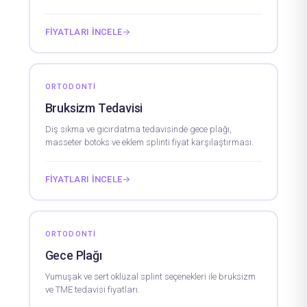
FIYATLARI İNCELE
→
ORTODONTI
Bruksizm Tedavisi
Diş sıkma ve gıcırdatma tedavisinde gece plağı,
masseter botoks ve eklem splinti fiyat karşılaştırması.
FIYATLARI İNCELE
→
ORTODONTI
Gece Plağı
Yumuşak ve sert oklüzal splint seçenekleri ile bruksizm
ve TME tedavisi fiyatları.