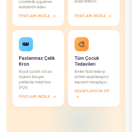
pulpa tedavisi.
çürüklerde uygulanan
endodontik tedavi.
FIYATLARI İNCELE
→
FIYATLARI İNCELE
→
👑
🎨
Paslanmaz Çelik
Tüm Çocuk
Kron
Tedavileri
Büyük çürükli süt azı
Birden fazla tedaviyi
dişlerini koruyan
birlikte seçebileceğiniz
prefabrike metal kron
kapsamlı hesaplayıcı.
(PÇK).
HESAPLAYICIYA GIT
FIYATLARI İNCELE
→
→