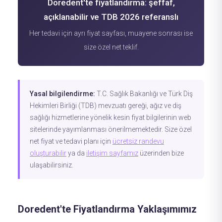
Doredent'te fiyatlandırma: şeffaf,
açıklanabilir ve TDB 2026 referanslı
Her tedavi için ayrı fiyat sayfası, muayene sonrası ise
size özel net teklif.
Yasal bilgilendirme:
T.C. Sağlık Bakanlığı ve Türk Diş
Hekimleri Birliği (TDB) mevzuatı gereği, ağız ve diş
sağlığı hizmetlerine yönelik kesin fiyat bilgilerinin web
sitelerinde yayımlanması önerilmemektedir. Size özel
net fiyat ve tedavi planı için
ücretsiz randevu
oluşturabilir
ya da
iletişim sayfamız
üzerinden bize
ulaşabilirsiniz.
Doredent'te Fiyatlandırma Yaklaşımımız