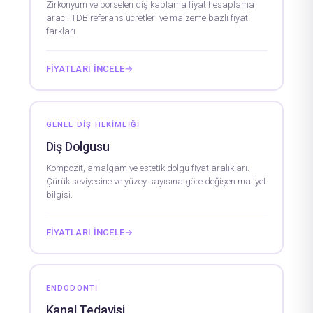
Zirkonyum ve porselen diş kaplama fiyat hesaplama
aracı. TDB referans ücretleri ve malzeme bazlı fiyat
farkları.
FIYATLARI İNCELE
→
GENEL DIŞ HEKIMLIĞI
Diş Dolgusu
Kompozit, amalgam ve estetik dolgu fiyat aralıkları.
Çürük seviyesine ve yüzey sayısına göre değişen maliyet
bilgisi.
FIYATLARI İNCELE
→
ENDODONTI
Kanal Tedavisi