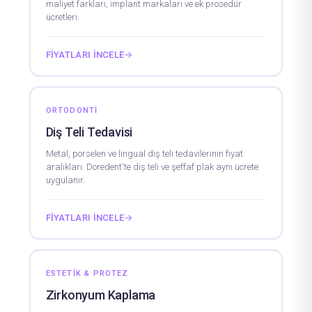
maliyet farkları, implant markaları ve ek prosedür
ücretleri.
FIYATLARI İNCELE
→
ORTODONTI
Diş Teli Tedavisi
Metal, porselen ve lingual diş teli tedavilerinin fiyat
aralıkları. Doredent'te diş teli ve şeffaf plak aynı ücrete
uygulanır.
FIYATLARI İNCELE
→
ESTETIK & PROTEZ
Zirkonyum Kaplama