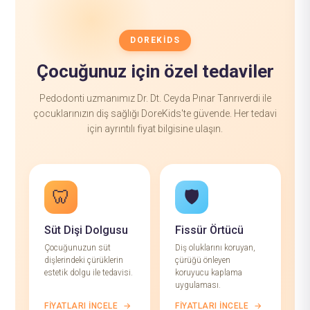
DOREKIDS
Çocuğunuz için özel tedaviler
Pedodonti uzmanımız Dr. Dt. Ceyda Pınar Tanrıverdi ile
çocuklarınızın diş sağlığı DoreKids'te güvende. Her tedavi
için ayrıntılı fiyat bilgisine ulaşın.
🦷
🛡️
Süt Dişi Dolgusu
Fissür Örtücü
Çocuğunuzun süt
Diş oluklarını koruyan,
dişlerindeki çürüklerin
çürüğü önleyen
estetik dolgu ile tedavisi.
koruyucu kaplama
uygulaması.
FIYATLARI İNCELE
→
FIYATLARI İNCELE
→