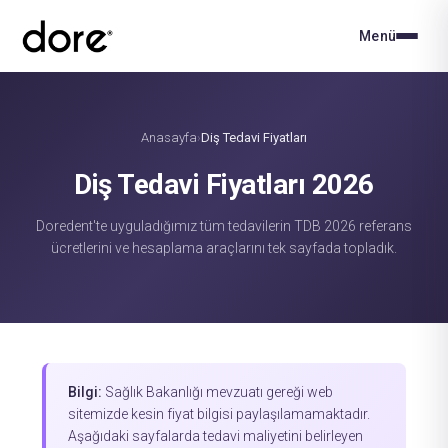
Menü
Anasayfa
Diş Tedavi Fiyatları
›
Diş Tedavi Fiyatları 2026
Doredent'te uyguladığımız tüm tedavilerin TDB 2026 referans
ücretlerini ve hesaplama araçlarını tek sayfada topladık.
Bilgi:
Sağlık Bakanlığı mevzuatı gereği web
sitemizde kesin fiyat bilgisi paylaşılamamaktadır.
Aşağıdaki sayfalarda tedavi maliyetini belirleyen