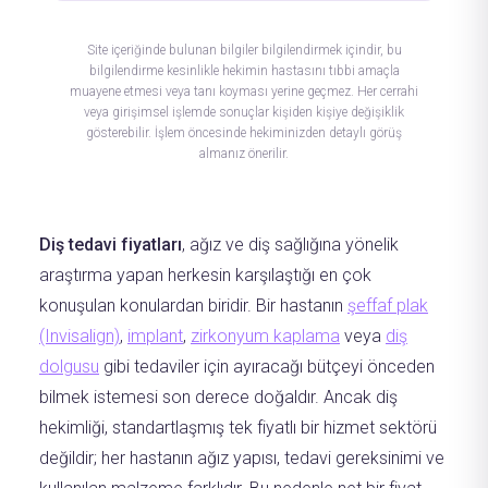
Site içeriğinde bulunan bilgiler bilgilendirmek içindir, bu
bilgilendirme kesinlikle hekimin hastasını tıbbi amaçla
muayene etmesi veya tanı koyması yerine geçmez. Her cerrahi
veya girişimsel işlemde sonuçlar kişiden kişiye değişiklik
gösterebilir. İşlem öncesinde hekiminizden detaylı görüş
almanız önerilir.
Diş tedavi fiyatları
, ağız ve diş sağlığına yönelik
araştırma yapan herkesin karşılaştığı en çok
konuşulan konulardan biridir. Bir hastanın
şeffaf plak
(Invisalign)
,
implant
,
zirkonyum kaplama
veya
diş
dolgusu
gibi tedaviler için ayıracağı bütçeyi önceden
bilmek istemesi son derece doğaldır. Ancak diş
hekimliği, standartlaşmış tek fiyatlı bir hizmet sektörü
değildir; her hastanın ağız yapısı, tedavi gereksinimi ve