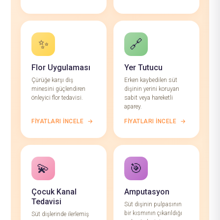
✨
🔗
Flor Uygulaması
Yer Tutucu
Çürüğe karşı diş
Erken kaybedilen süt
minesini güçlendiren
dişinin yerini koruyan
önleyici flor tedavisi.
sabit veya hareketli
aparey.
FIYATLARI İNCELE
→
FIYATLARI İNCELE
→
💫
🎯
Çocuk Kanal
Amputasyon
Tedavisi
Süt dişinin pulpasının
bir kısmının çıkarıldığı
Süt dişlerinde ilerlemiş