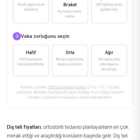
Braket
Klasik, dayanıklı ve
Self-ligating, lastik
ekonomik
gerektirmez
Diş rengine yakın,
estetik
Vaka zorluğunu seçin
2
Hafif
Orta
Ağır
Hafif çapraşıklık,
Belirgin çapraşıklık,
İleri çapraşıklık,
küçük düzeltmeler
kapanış sorunları
ciddi kapanış
bozukluğu
Referans ücretler
TDB 2026 Rehber Tarifesi
(7-10, 7-11, 7-12) baz
alınmıştır. Belirtilen fiyatlara KDV dahil değildir. Kesin tedavi maliyeti
ortodonti uzmanının muayenesi sonrasında belirlenir.
Diş teli fiyatları
, ortodonti tedavisi planlayanların en çok
merak ettiği ve araştırdığı konuların başında gelir. Diş teli