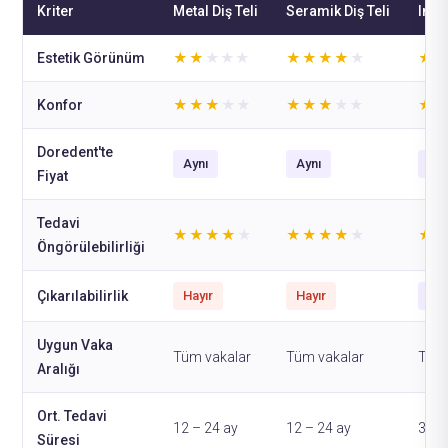
Kriter
Metal Diş Teli
Seramik Diş Teli
Invi
Estetik Görünüm
★★
★★★
★★★★
★
★
Konfor
★★★
★★
★★★
★★
★
Doredent'te
Aynı
Aynı
Ayn
Fiyat
Tedavi
★★★★
★
★★★★
★
★
Öngörülebilirliği
Çıkarılabilirlik
Hayır
Hayır
Eve
Uygun Vaka
Tüm vakalar
Tüm vakalar
Tüm 
Aralığı
Ort. Tedavi
12 – 24 ay
12 – 24 ay
3 – 
Süresi