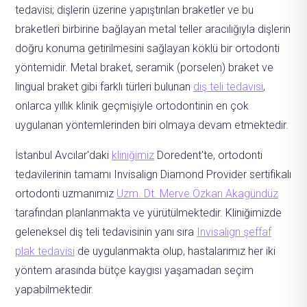
tedavisi; dişlerin üzerine yapıştırılan braketler ve bu
braketleri birbirine bağlayan metal teller aracılığıyla dişlerin
doğru konuma getirilmesini sağlayan köklü bir ortodonti
yöntemidir. Metal braket, seramik (porselen) braket ve
lingual braket gibi farklı türleri bulunan
diş teli tedavisi
,
onlarca yıllık klinik geçmişiyle ortodontinin en çok
uygulanan yöntemlerinden biri olmaya devam etmektedir.
İstanbul Avcılar'daki
kliniğimiz
Doredent'te, ortodonti
tedavilerinin tamamı Invisalign Diamond Provider sertifikalı
ortodonti uzmanımız
Uzm. Dt. Merve Özkan Akagündüz
tarafından planlanmakta ve yürütülmektedir. Kliniğimizde
geleneksel diş teli tedavisinin yanı sıra
Invisalign şeffaf
plak tedavisi
de uygulanmakta olup, hastalarımız her iki
yöntem arasında bütçe kaygısı yaşamadan seçim
yapabilmektedir.