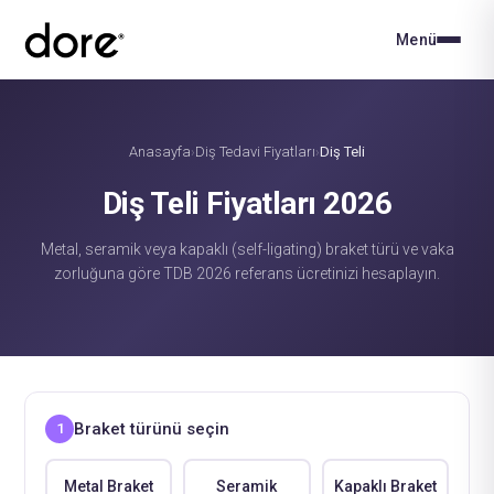
Menü
Anasayfa
Diş Tedavi Fiyatları
Diş Teli
›
›
Diş Teli Fiyatları 2026
Metal, seramik veya kapaklı (self-ligating) braket türü ve vaka
zorluğuna göre TDB 2026 referans ücretinizi hesaplayın.
Braket türünü seçin
1
Metal Braket
Seramik
Kapaklı Braket