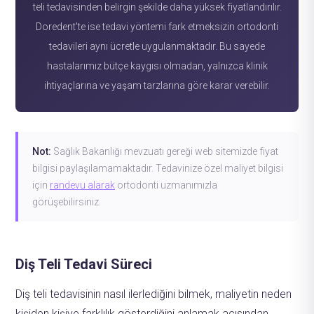
teli tedavisinden belirgin şekilde daha yüksek fiyatlandırılır.
Doredent'te ise tedavi yöntemi fark etmeksizin ortodonti
tedavileri aynı ücretle uygulanmaktadır. Bu sayede
hastalarımız bütçe kaygısı olmadan, yalnızca klinik
ihtiyaçlarına ve yaşam tarzlarına göre karar verebilir.
Not:
Sağlık Bakanlığı mevzuatı gereği web sitemizde fiyat
bilgisi paylaşılamamaktadır. Tedavinize özel maliyet bilgisi
için
randevu alarak
ortodonti uzmanımızla
görüşebilirsiniz.
Diş Teli Tedavi Süreci
Diş teli tedavisinin nasıl ilerlediğini bilmek, maliyetin neden
kişiden kişiye farklılık gösterdiğini anlamak açısından