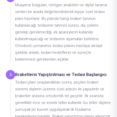
Muayene bulguları, röntgen analizleri ve dijital tarama
verileri bir arada değerlendirilerek kişiye özel tedavi
planı hazırlanır. Bu planda hangi braket türünün
kullanılacağı, tedavinin tahmini süresi, diş çekimi
gerekip gerekmediği, ek apareylerin kullanılıp
kullanılmayacağı ve tedavinin aşamaları belirlenir.
Ortodonti uzmanımız tedavi planını hastaya detaylı
şekilde anlatır, tedavi hedeflerini ve süreçte
beklenmesi gerekenleri açıklar.
Braketlerin Yapıştırılması ve Tedavi Başlangıcı
3
Tedavi planı onaylandıktan sonra, seçilen braket
sistemi dişlerin üzerine özel adeziv ile yapıştırılır ve
braketler arasına ortodontik tel geçirilir. İlk seansta
genellikle ince ve esnek teller kullanılır; bu teller dişlere
yumuşak bir kuvvet uygulayarak ilk hizalama
hareketlerini başlatır. Braket yapıştırma işlemi ağrısızdır