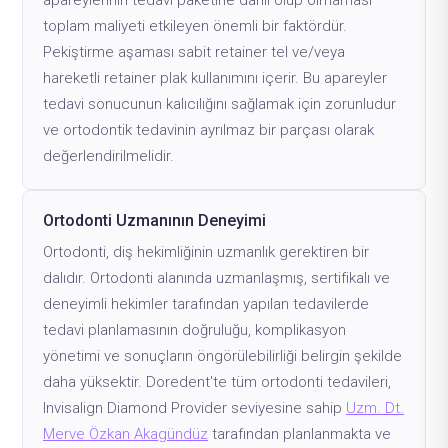
apareylerinin tedavi paketine dahil olup olmaması
toplam maliyeti etkileyen önemli bir faktördür.
Pekiştirme aşaması sabit retainer tel ve/veya
hareketli retainer plak kullanımını içerir. Bu apareyler
tedavi sonucunun kalıcılığını sağlamak için zorunludur
ve ortodontik tedavinin ayrılmaz bir parçası olarak
değerlendirilmelidir.
Ortodonti Uzmanının Deneyimi
Ortodonti, diş hekimliğinin uzmanlık gerektiren bir
dalıdır. Ortodonti alanında uzmanlaşmış, sertifikalı ve
deneyimli hekimler tarafından yapılan tedavilerde
tedavi planlamasının doğruluğu, komplikasyon
yönetimi ve sonuçların öngörülebilirliği belirgin şekilde
daha yüksektir. Doredent'te tüm ortodonti tedavileri,
Invisalign Diamond Provider seviyesine sahip
Uzm. Dt.
Merve Özkan Akagündüz
tarafından planlanmakta ve