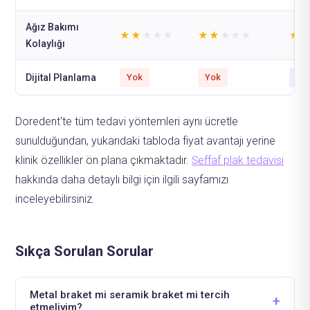
Ağız Bakımı
★★
★★★
★★
★★★
★
Kolaylığı
Dijital Planlama
Yok
Yok
Cli
Doredent'te tüm tedavi yöntemleri aynı ücretle
sunulduğundan, yukarıdaki tabloda fiyat avantajı yerine
klinik özellikler ön plana çıkmaktadır.
Şeffaf plak tedavisi
hakkında daha detaylı bilgi için ilgili sayfamızı
inceleyebilirsiniz.
Sıkça Sorulan Sorular
Metal braket mi seramik braket mi tercih
etmeliyim?