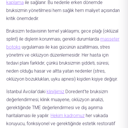
kaplama
ile sağlanır. Bu nedenle erken dönemde
bruksizmin yönetilmesi hem sağlık hem maliyet açısından
kritik önemdedir.
Bruksizm tedavisinin temel yaklaşımı; gece plağı (oklüzal
splint) ile dişlerin korunması, gerekli durumlarda
masseter
botoks
uygulaması ile kas gücünün azaltılması, stres
yönetimi ve oklüzyon düzenlemesidir. Her hasta için
tedavi planı farklıdır; çünkü bruksizmin şiddeti, süresi,
neden olduğu hasar ve altta yatan nedenler (stres,
oklüzyon bozuklukları, uyku apnesi) kişiden kişiye değişir.
İstanbul Avcılar'daki
kliniğimiz
Doredent'te bruksizm
değerlendirmesi; klinik muayene, oklüzyon analizi,
gerektiğinde TME değerlendirmesi ve diş aşınma
haritalaması ile yapılır.
Hekim kadromuz
her vakada
koruyucu, fonksiyonel ve gerektiğinde estetik restoratif