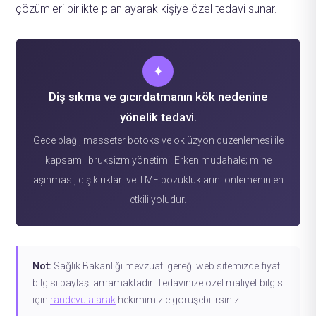
çözümleri birlikte planlayarak kişiye özel tedavi sunar.
✦
Diş sıkma ve gıcırdatmanın kök nedenine
yönelik tedavi.
Gece plağı, masseter botoks ve oklüzyon düzenlemesi ile
kapsamlı bruksizm yönetimi. Erken müdahale; mine
aşınması, diş kırıkları ve TME bozukluklarını önlemenin en
etkili yoludur.
Not:
Sağlık Bakanlığı mevzuatı gereği web sitemizde fiyat
bilgisi paylaşılamamaktadır. Tedavinize özel maliyet bilgisi
için
randevu alarak
hekimimizle görüşebilirsiniz.