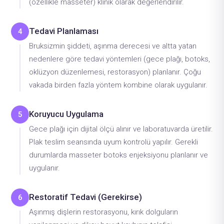
(özellikle masseter) klinik olarak değerlendirilir.
Tedavi Planlaması
4
Bruksizmin şiddeti, aşınma derecesi ve altta yatan
nedenlere göre tedavi yöntemleri (gece plağı, botoks,
oklüzyon düzenlemesi, restorasyon) planlanır. Çoğu
vakada birden fazla yöntem kombine olarak uygulanır.
Koruyucu Uygulama
5
Gece plağı için dijital ölçü alınır ve laboratuvarda üretilir.
Plak teslim seansında uyum kontrolü yapılır. Gerekli
durumlarda masseter botoks enjeksiyonu planlanır ve
uygulanır.
Restoratif Tedavi (Gerekirse)
6
Aşınmış dişlerin restorasyonu, kırık dolguların