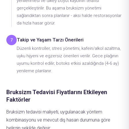
yenilenmesi ve dikey boyut kaybının telafisi
gerçekleştirilir. Bu aşama bruksizm yönetimi
sağlandıktan sonra planlanır - aksi halde restorasyonlar
da hızla hasar görür.
Takip ve Yaşam Tarzı Önerileri
7
Düzenli kontroller, stres yönetimi, kafein/alkol azaltma,
uyku hijyeni ve egzersiz önerileri verilir. Gece plağının
uyumu kontrol edilir; botoks etkisi azaldığında (4-6 ay)
yenileme planlanır.
Bruksizm Tedavisi Fiyatlarını Etkileyen
Faktörler
Bruksizm tedavisi maliyeti, uygulanacak yöntem
kombinasyonu ve mevcut diş hasarı durumuna göre
belirgin şekilde değişir: