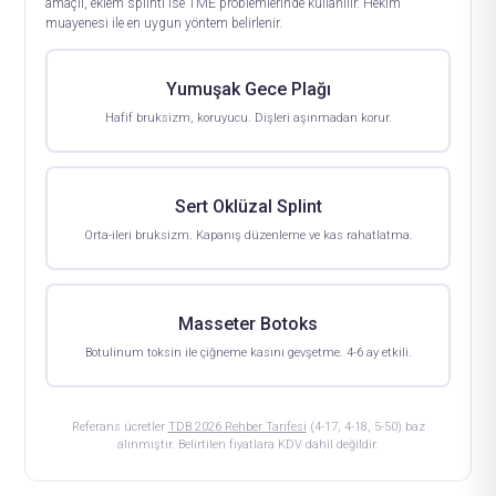
amaçlı, eklem splinti ise TME problemlerinde kullanılır. Hekim
muayenesi ile en uygun yöntem belirlenir.
Yumuşak Gece Plağı
Hafif bruksizm, koruyucu. Dişleri aşınmadan korur.
Sert Oklüzal Splint
Orta-ileri bruksizm. Kapanış düzenleme ve kas rahatlatma.
Masseter Botoks
Botulinum toksin ile çiğneme kasını gevşetme. 4-6 ay etkili.
Referans ücretler
TDB 2026 Rehber Tarifesi
(4-17, 4-18, 5-50) baz
alınmıştır. Belirtilen fiyatlara KDV dahil değildir.