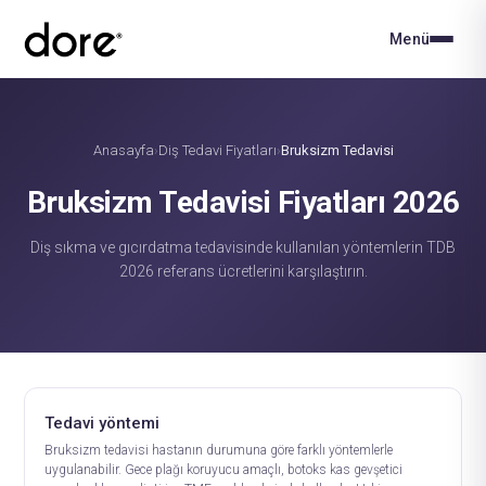
Menü
Anasayfa
Diş Tedavi Fiyatları
Bruksizm Tedavisi
›
›
Bruksizm Tedavisi Fiyatları 2026
Diş sıkma ve gıcırdatma tedavisinde kullanılan yöntemlerin TDB
2026 referans ücretlerini karşılaştırın.
Tedavi yöntemi
Bruksizm tedavisi hastanın durumuna göre farklı yöntemlerle
uygulanabilir. Gece plağı koruyucu amaçlı, botoks kas gevşetici