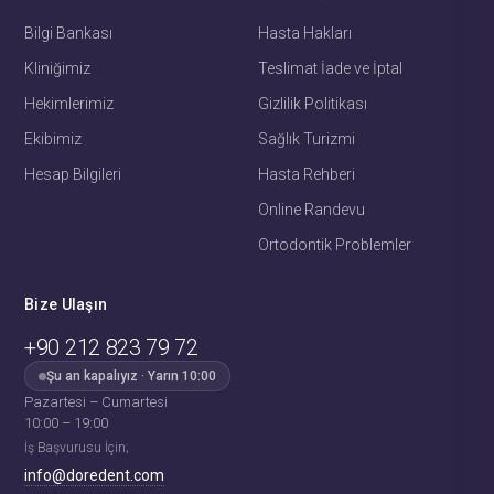
Bilgi Bankası
Hasta Hakları
Kliniğimiz
Teslimat İade ve İptal
Hekimlerimiz
Gizlilik Politikası
Ekibimiz
Sağlık Turizmi
Hesap Bilgileri
Hasta Rehberi
Online Randevu
Ortodontik Problemler
Bize Ulaşın
+90 212 823 79 72
Şu an kapalıyız · Yarın 10:00
Fehime
· Hasta Koordinatörü
Pazartesi – Cumartesi
Genellikle birkaç dakika içinde yanıt verir
10:00 – 19:00
İş Başvurusu İçin;
Fehime · Hasta Koordinatörü
info@doredent.com