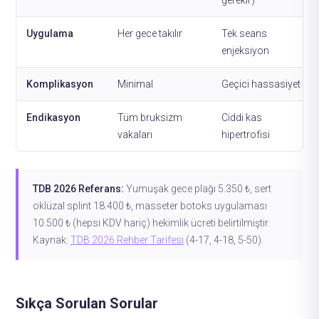
gerekir)
Uygulama
Her gece takılır
Tek seans
enjeksiyon
Komplikasyon
Minimal
Geçici hassasiyet
Endikasyon
Tüm bruksizm
Ciddi kas
vakaları
hipertrofisi
TDB 2026 Referans:
Yumuşak gece plağı 5.350 ₺, sert
oklüzal splint 18.400 ₺, masseter botoks uygulaması
10.500 ₺ (hepsi KDV hariç) hekimlik ücreti belirtilmiştir.
Kaynak:
TDB 2026 Rehber Tarifesi
(4-17, 4-18, 5-50).
Sıkça Sorulan Sorular