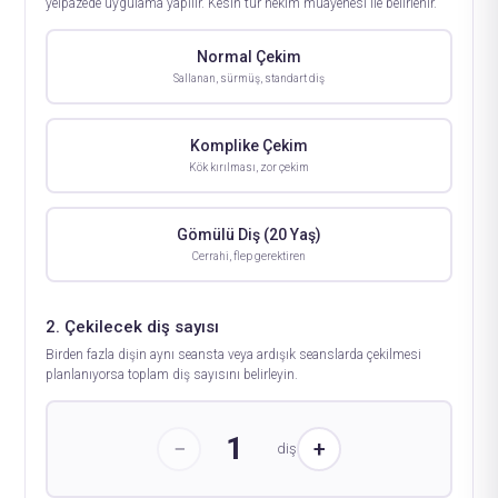
yelpazede uygulama yapılır. Kesin tür hekim muayenesi ile belirlenir.
Normal Çekim
Sallanan, sürmüş, standart diş
Komplike Çekim
Kök kırılması, zor çekim
Gömülü Diş (20 Yaş)
Cerrahi, flep gerektiren
2. Çekilecek diş sayısı
Birden fazla dişin aynı seansta veya ardışık seanslarda çekilmesi
planlanıyorsa toplam diş sayısını belirleyin.
1
−
+
diş