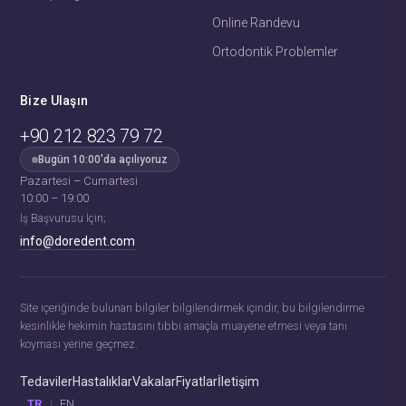
Online Randevu
Ortodontik Problemler
Bize Ulaşın
+90 212 823 79 72
Bugün 10:00'da açılıyoruz
Pazartesi – Cumartesi
Fehime
· Hasta Koordinatörü
10:00 – 19:00
Genellikle birkaç dakika içinde yanıt verir
İş Başvurusu İçin;
info@doredent.com
Fehime · Hasta Koordinatörü
Diş çekimi fiyatlarını öğrenmek ister
misiniz? 🦷
Site içeriğinde bulunan bilgiler bilgilendirmek içindir, bu bilgilendirme
Yazın, bilgilendirelim!
kesinlikle hekimin hastasını tıbbi amaçla muayene etmesi veya tanı
00:04
koyması yerine geçmez.
Tedaviler
Hastalıklar
Vakalar
Fiyatlar
İletişim
Şimdi Yazın
TR
|
EN