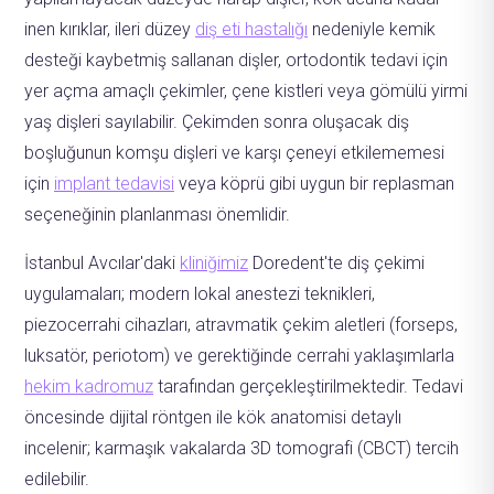
inen kırıklar, ileri düzey
diş eti hastalığı
nedeniyle kemik
desteği kaybetmiş sallanan dişler, ortodontik tedavi için
yer açma amaçlı çekimler, çene kistleri veya gömülü yirmi
yaş dişleri sayılabilir. Çekimden sonra oluşacak diş
boşluğunun komşu dişleri ve karşı çeneyi etkilememesi
için
implant tedavisi
veya köprü gibi uygun bir replasman
seçeneğinin planlanması önemlidir.
İstanbul Avcılar'daki
kliniğimiz
Doredent'te diş çekimi
uygulamaları; modern lokal anestezi teknikleri,
piezocerrahi cihazları, atravmatik çekim aletleri (forseps,
luksatör, periotom) ve gerektiğinde cerrahi yaklaşımlarla
hekim kadromuz
tarafından gerçekleştirilmektedir. Tedavi
öncesinde dijital röntgen ile kök anatomisi detaylı
incelenir; karmaşık vakalarda 3D tomografi (CBCT) tercih
edilebilir.