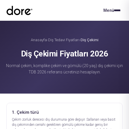
Menü
Anasayfa
Diş Tedavi Fiyatları
Diş Çekimi
›
›
Diş Çekimi Fiyatları 2026
Normal çekim, komplike çekim ve gömülü (20 yaş) diş çekimi için
TDB 2026 referans ücretinizi hesaplayın.
1. Çekim türü
Çekim zorluk derecesi diş durumuna göre değişir. Sallanan veya basit
diş çekiminden cerrahi gerektiren gömülü çekime kadar geniş bir