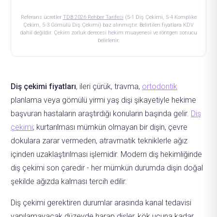
Referans ücretler
TDB 2026 Rehber Tarifesi
(5-1 Diş Çekimi, 5-4 Komplike
Çekim, 5-3 Gömülü Diş Çekimi) baz alınmıştır. Belirtilen fiyatlara KDV
dahil değildir. Çekim zorluk derecesi hekim muayenesi ve röntgen sonucu
belirlenir.
Diş çekimi fiyatları
, ileri çürük, travma,
ortodontik
planlama veya gömülü yirmi yaş dişi şikayetiyle hekime
başvuran hastaların araştırdığı konuların başında gelir.
Diş
çekimi
; kurtarılması mümkün olmayan bir dişin, çevre
dokulara zarar vermeden, atravmatik tekniklerle ağız
içinden uzaklaştırılması işlemidir. Modern diş hekimliğinde
diş çekimi son çaredir - her mümkün durumda dişin doğal
şekilde ağızda kalması tercih edilir.
Diş çekimi gerektiren durumlar arasında kanal tedavisi
yapılamayacak düzeyde harap dişler, kök ucuna kadar