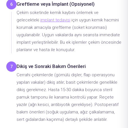
Greftleme veya İmplant (Opsiyonel)
6
Çekim soketinde kemik kaybını önlemek ve
gelecekteki
implant tedavisi
için uygun kemik hacmini
korumak amacıyla greftleme (soket korunması)
uygulanabilir. Uygun vakalarda aynı seansta immediate
implant yerleştirilebilir. Bu ek işlemler çekim öncesinde
planlanır ve hasta ile konuşulur.
Dikiş ve Sonraki Bakım Önerileri
7
Cerrahi çekimlerde (gömülü dişler, flap operasyonu
yapılan vakalar) dikiş atılır; basit çekimlerde genellikle
dikiş gerekmez. Hasta 15-30 dakika boyunca steril
pamuk tamponu ile kanama kontrolü yapar. Reçete
yazılır (ağrı kesici, antibiyotik gerekliyse). Postoperatif
bakım önerileri (soğuk uygulama, ağız çalkalamama,
sert gıdalardan kaçınma) detaylı şekilde anlatılır.