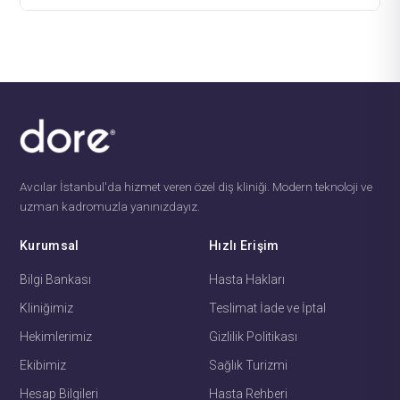
Avcılar İstanbul'da hizmet veren özel diş kliniği. Modern teknoloji ve
uzman kadromuzla yanınızdayız.
Kurumsal
Hızlı Erişim
Bilgi Bankası
Hasta Hakları
Kliniğimiz
Teslimat İade ve İptal
Hekimlerimiz
Gizlilik Politikası
Ekibimiz
Sağlık Turizmi
Hesap Bilgileri
Hasta Rehberi