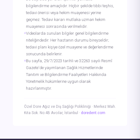
bilgilendirme amaçlıdır. Hiçbir şekilde tıbbi teşhis,
tedavi önerisi veya hekim muayenesi yerine
geçmez. Tedavi kararı mutlaka uzman hekim
muayenesi sonrasında verilmelidir.
Videolarda sunulan bilgiler genel bilgilendirme
niteliğindedir. Her hastanın durumu bireyseldir;
tedavi planı kişiye özel muayene ve değerlendirme
sonucunda belirlenir.
Bu sayfa, 29/7/2023 tarihli ve 32263 sayılı Resmî
Gazete'de yayımlanan Sağlık Hizmetlerinde
Tanıtım ve Bilgilendirme Faaliyetleri Hakkında
Yönetmelik hükümlerine uygun olarak
hazırlanmıştır.
Özel Dore Ağız ve Diş Sağlığı Polikliniği · Merkez Mah.
Kıta Sok. No:4B Avcılar, İstanbul ·
doredent.com