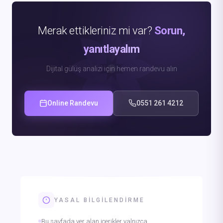
Merak ettikleriniz mi var?
Sorun,
yanıtlayalım
Dijital gülüş analizi için hemen randevu alın
Online Randevu
0551 261 4212
YASAL BILGILENDIRME
Bu sayfada yer alan içerikler yalnızca