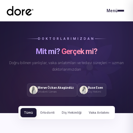
Menü
DOKTORLARIMIZDAN
Mit mi?
Gerçek mi?
Doğru bilinen yanlışlar, vaka anlatımları ve tedavi süreçleri — uzman
doktorlarımızdan
Merve Özkan Akagündüz
Buse Esen
Ortodonti Uzmanı
Diş Hekimi
Tümü
Ortodonti
Diş Hekimliği
Vaka Anlatımı