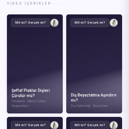
VIDEO İÇERIKLER
Mit mi? Gerçek mi?
Mit mi? Gerçek mi?
Şeffaf Plaklar Dişleri
Diş Beyazlatma Aşındırır
Çürütür mü?
mı?
Ortodonti · Merve Özkan
Akagündüz
Diş Hekimliği · Buse Esen
Mit mi? Gerçek mi?
Mit mi? Gerçek mi?