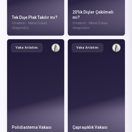
20'lik Dişler Çekilmeli
Tek Dişe Plak Takılır mı?
mi?
Ortodonti · Merve Özkan
Ortodonti · Merve Özkan
Akagündüz
Akagündüz
Vaka Anlatımı
Vaka Anlatımı
VIDEOYU IZLE
VIDEOYU IZLE
Polidiastema Vakası
Çapraşıklık Vakası