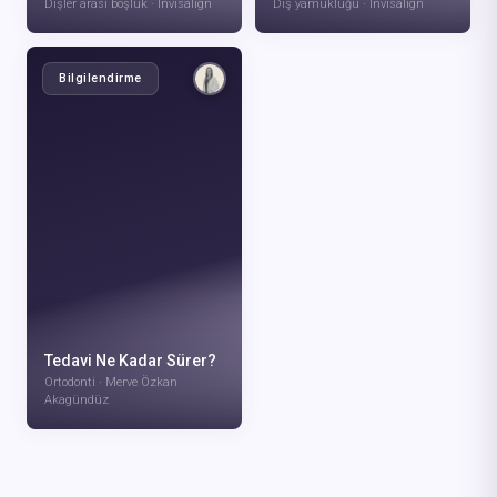
Dişler arası boşluk · Invisalign
Diş yamukluğu · Invisalign
Bilgilendirme
VIDEOYU IZLE
VIDEOYU IZLE
Tedavi Ne Kadar Sürer?
Ortodonti · Merve Özkan
Akagündüz
VIDEOYU IZLE