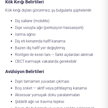
Kök Kırığı Belirtileri
Kök kırığı dıştan görünmez; şu bulgularla şüphelenilir:
Diş sallanır (mobilite)
Dişe vuruşta ağrı (perküsyon hassasiyeti)
Isırma ağrısı
Diş eti kenarında hafif kanama
Bazen diş hafif yer değiştirmiş
Röntgen ile kesin tanı — farklı açılardan alınmalı
CBCT karmaşık vakalarda gerekebilir
Avülsiyon Belirtileri
Dişin tamamen yuvadan çıkması
Boş soket — aktif veya pıhtılaşmış kanama
Aksesuar yumuşak doku yaralanmaları
Şiddetli ağrı ve travma tepkisi