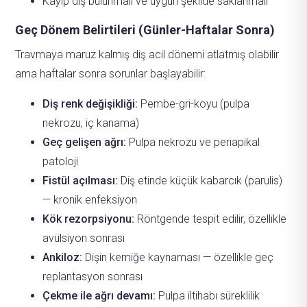
Kayıp diş bulunmalı ve uygun şekilde saklanmalı
Geç Dönem Belirtileri (Günler-Haftalar Sonra)
Travmaya maruz kalmış diş acil dönemi atlatmış olabilir
ama haftalar sonra sorunlar başlayabilir:
Diş renk değişikliği:
Pembe-gri-koyu (pulpa
nekrozu, iç kanama)
Geç gelişen ağrı:
Pulpa nekrozu ve periapikal
patoloji
Fistül açılması:
Diş etinde küçük kabarcık (parulis)
— kronik enfeksiyon
Kök rezorpsiyonu:
Röntgende tespit edilir, özellikle
avülsiyon sonrası
Ankiloz:
Dişin kemiğe kaynaması — özellikle geç
replantasyon sonrası
Çekme ile ağrı devamı:
Pulpa iltihabı süreklilik