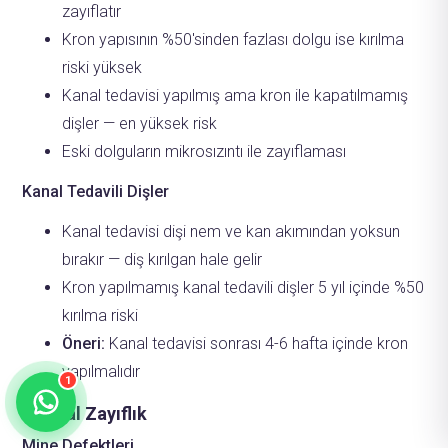
zayıflatır
Kron yapısının %50'sinden fazlası dolgu ise kırılma
riski yüksek
Fehime
· Hasta Koordinatörü
Genellikle birkaç dakika içinde yanıt verir
Kanal tedavisi yapılmış ama kron ile kapatılmamış
dişler — en yüksek risk
Eski dolguların mikrosızıntı ile zayıflaması
Fehime · Hasta Koordinatörü
Merhaba! 👋
Kanal Tedavili Dişler
Doredent
'e hoş geldiniz.
Tedavi fiyatlarımız hakkında bilgi almak
Kanal tedavisi dişi nem ve kan akımından yoksun
için hemen yazın!
05:58
bırakır — diş kırılgan hale gelir
Kron yapılmamış kanal tedavili dişler 5 yıl içinde %50
kırılma riski
Şimdi Yazın
Öneri:
Kanal tedavisi sonrası 4-6 hafta içinde kron
yapılmalıdır
1
Yapısal Zayıflık
Mine Defektleri