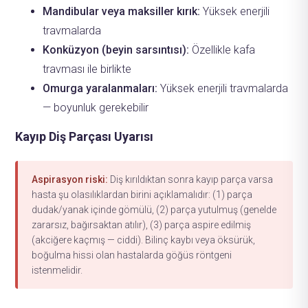
Mandibular veya maksiller kırık:
Yüksek enerjili
travmalarda
Konküzyon (beyin sarsıntısı):
Özellikle kafa
travması ile birlikte
Omurga yaralanmaları:
Yüksek enerjili travmalarda
— boyunluk gerekebilir
Kayıp Diş Parçası Uyarısı
Aspirasyon riski:
Diş kırıldıktan sonra kayıp parça varsa
hasta şu olasılıklardan birini açıklamalıdır: (1) parça
dudak/yanak içinde gömülü, (2) parça yutulmuş (genelde
zararsız, bağırsaktan atılır), (3) parça aspire edilmiş
(akciğere kaçmış — ciddi). Bilinç kaybı veya öksürük,
boğulma hissi olan hastalarda göğüs röntgeni
istenmelidir.