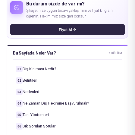
Bu durum sizde de var mı?
Şikâyetinize uygun tedavi yaklaşımını ve fiyat bilgisini
öğrenin. Hekimimiz size geri dönsün.
Fiyat Al
Bu Sayfada Neler Var?
7 BÖLÜM
Diş Kırılması Nedir?
01
Belirtileri
02
Nedenleri
03
Ne Zaman Diş Hekimine Başvurulmalı?
04
Tanı Yöntemleri
05
Sık Sorulan Sorular
06