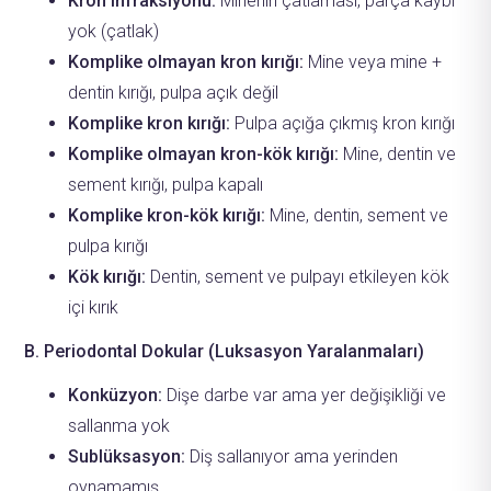
Kron infraksiyonu:
Minenin çatlaması, parça kaybı
yok (çatlak)
Komplike olmayan kron kırığı:
Mine veya mine +
dentin kırığı, pulpa açık değil
Komplike kron kırığı:
Pulpa açığa çıkmış kron kırığı
Komplike olmayan kron-kök kırığı:
Mine, dentin ve
sement kırığı, pulpa kapalı
Komplike kron-kök kırığı:
Mine, dentin, sement ve
pulpa kırığı
Kök kırığı:
Dentin, sement ve pulpayı etkileyen kök
içi kırık
B. Periodontal Dokular (Luksasyon Yaralanmaları)
Konküzyon:
Dişe darbe var ama yer değişikliği ve
sallanma yok
Sublüksasyon:
Diş sallanıyor ama yerinden
oynamamış