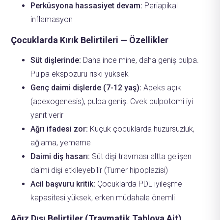
Perküsyona hassasiyet devam:
Periapikal
inflamasyon
Çocuklarda Kırık Belirtileri — Özellikler
Süt dişlerinde:
Daha ince mine, daha geniş pulpa.
Pulpa ekspozürü riski yüksek
Genç daimi dişlerde (7-12 yaş):
Apeks açık
(apexogenesis), pulpa geniş. Cvek pulpotomi iyi
yanıt verir
Ağrı ifadesi zor:
Küçük çocuklarda huzursuzluk,
ağlama, yememe
Daimi diş hasarı:
Süt dişi travması altta gelişen
daimi dişi etkileyebilir (Turner hipoplazisi)
Acil başvuru kritik:
Çocuklarda PDL iyileşme
kapasitesi yüksek, erken müdahale önemli
Ağız Dışı Belirtiler (Travmatik Tabloya Ait)