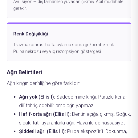
Avülsiyon — diş tamamen yuvadan çıkmış. Acil müdahale
gerekir.
Renk Değişikliği
Travma sonrası hafta-aylarca sonra gri/pembe renk.
Pulpa nekrozu veya iç rezorpsiyon göstergesi.
Ağrı Belirtileri
Ağrı kırığın derinliğine göre farklıdır:
Ağrı yok (Ellis I):
Sadece mine kırığı. Pürüzlü kenar
dili tahriş edebilir ama ağrı yapmaz
Hafif-orta ağrı (Ellis II):
Dentin açığa çıkmış. Soğuk,
sıcak, tatlı uyaranlarla ağrı. Hava ile de hassasiyet
Şiddetli ağrı (Ellis III):
Pulpa ekspozürü. Dokunma,