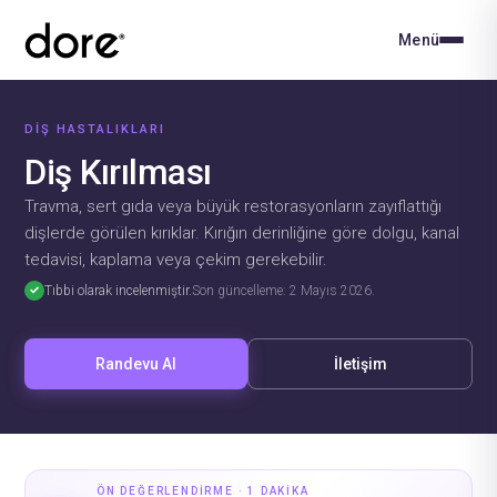
Menü
DIŞ HASTALIKLARI
Diş Kırılması
Travma, sert gıda veya büyük restorasyonların zayıflattığı
dişlerde görülen kırıklar. Kırığın derinliğine göre dolgu, kanal
tedavisi, kaplama veya çekim gerekebilir.
✓
Tıbbi olarak incelenmiştir.
Son güncelleme: 2 Mayıs 2026.
Randevu Al
İletişim
ÖN DEĞERLENDIRME · 1 DAKIKA