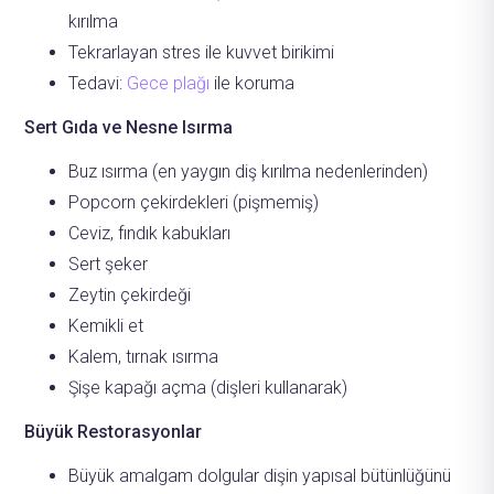
kırılma
Tekrarlayan stres ile kuvvet birikimi
Tedavi:
Gece plağı
ile koruma
Sert Gıda ve Nesne Isırma
Buz ısırma (en yaygın diş kırılma nedenlerinden)
Popcorn çekirdekleri (pişmemiş)
Ceviz, fındık kabukları
Sert şeker
Zeytin çekirdeği
Kemikli et
Kalem, tırnak ısırma
Şişe kapağı açma (dişleri kullanarak)
Büyük Restorasyonlar
Büyük amalgam dolgular dişin yapısal bütünlüğünü