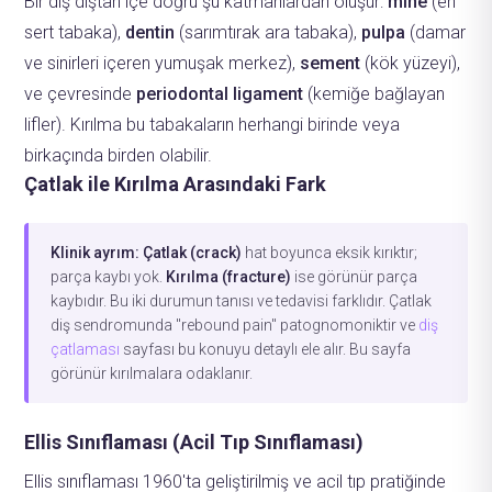
Bir diş dıştan içe doğru şu katmanlardan oluşur:
mine
(en
sert tabaka),
dentin
(sarımtırak ara tabaka),
pulpa
(damar
ve sinirleri içeren yumuşak merkez),
sement
(kök yüzeyi),
ve çevresinde
periodontal ligament
(kemiğe bağlayan
lifler). Kırılma bu tabakaların herhangi birinde veya
birkaçında birden olabilir.
Çatlak ile Kırılma Arasındaki Fark
Klinik ayrım:
Çatlak (crack)
hat boyunca eksik kırıktır;
parça kaybı yok.
Kırılma (fracture)
ise görünür parça
kaybıdır. Bu iki durumun tanısı ve tedavisi farklıdır. Çatlak
diş sendromunda "rebound pain" patognomoniktir ve
diş
çatlaması
sayfası bu konuyu detaylı ele alır. Bu sayfa
görünür kırılmalara odaklanır.
Ellis Sınıflaması (Acil Tıp Sınıflaması)
Ellis sınıflaması 1960'ta geliştirilmiş ve acil tıp pratiğinde