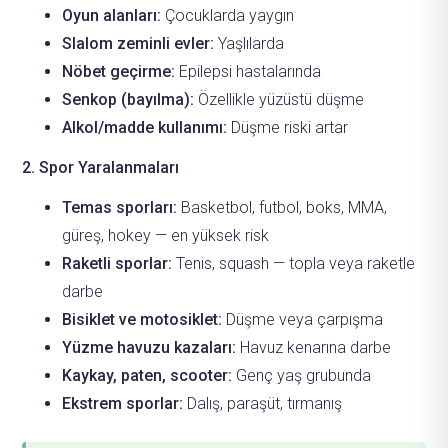
Oyun alanları:
Çocuklarda yaygın
Slalom zeminli evler:
Yaşlılarda
Nöbet geçirme:
Epilepsi hastalarında
Senkop (bayılma):
Özellikle yüzüstü düşme
Alkol/madde kullanımı:
Düşme riski artar
2. Spor Yaralanmaları
Temas sporları:
Basketbol, futbol, boks, MMA,
güreş, hokey — en yüksek risk
Raketli sporlar:
Tenis, squash — topla veya raketle
darbe
Bisiklet ve motosiklet:
Düşme veya çarpışma
Yüzme havuzu kazaları:
Havuz kenarına darbe
Kaykay, paten, scooter:
Genç yaş grubunda
Ekstrem sporlar:
Dalış, paraşüt, tırmanış