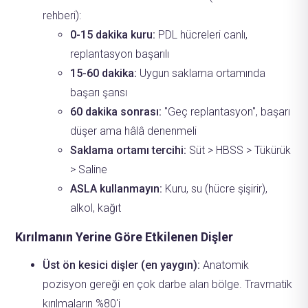
rehberi):
0-15 dakika kuru:
PDL hücreleri canlı,
replantasyon başarılı
15-60 dakika:
Uygun saklama ortamında
başarı şansı
60 dakika sonrası:
"Geç replantasyon", başarı
düşer ama hâlâ denenmeli
Saklama ortamı tercihi:
Süt > HBSS > Tükürük
> Saline
ASLA kullanmayın:
Kuru, su (hücre şişirir),
alkol, kağıt
Kırılmanın Yerine Göre Etkilenen Dişler
Üst ön kesici dişler (en yaygın):
Anatomik
pozisyon gereği en çok darbe alan bölge. Travmatik
kırılmaların %80'i