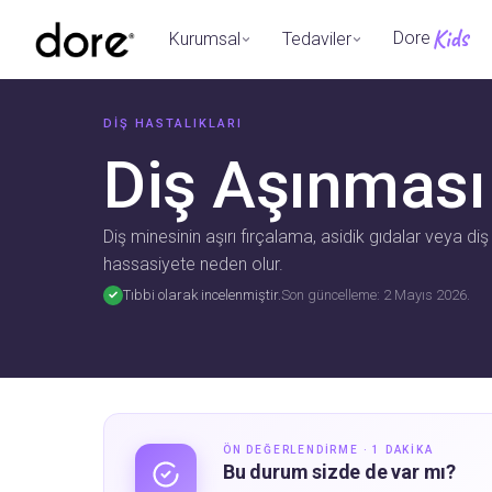
Dore
Kurumsal
Tedaviler
DIŞ HASTALIKLARI
Diş Aşınması
Diş minesinin aşırı fırçalama, asidik gıdalar veya d
hassasiyete neden olur.
Tıbbi olarak incelenmiştir.
Son güncelleme: 2 Mayıs 2026.
✓
ÖN DEĞERLENDIRME · 1 DAKIKA
Bu durum sizde de var mı?