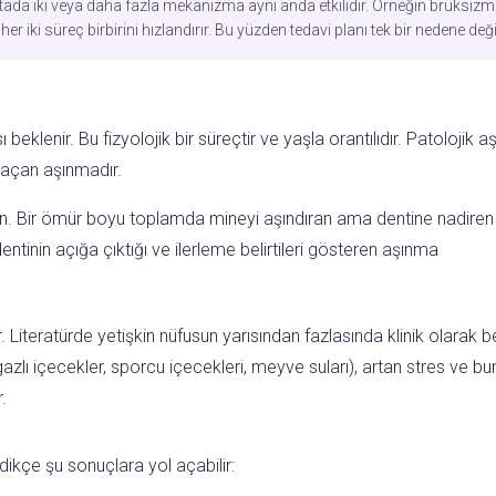
astada iki veya daha fazla mekanizma aynı anda etkilidir. Örneğin bruksi
 iki süreç birbirini hızlandırır. Bu yüzden tedavi planı tek bir nedene deği
ası beklenir. Bu fizyolojik bir süreçtir ve yaşla orantılıdır. Patoloj
l açan aşınmadır.
ron. Bir ömür boyu toplamda mineyi aşındıran ama dentine nadire
entinin açığa çıktığı ve ilerleme belirtileri gösteren aşınma
iteratürde yetişkin nüfusun yarısından fazlasında klinik olarak bel
lı içecekler, sporcu içecekleri, meyve suları), artan stres ve bun
.
edikçe şu sonuçlara yol açabilir: