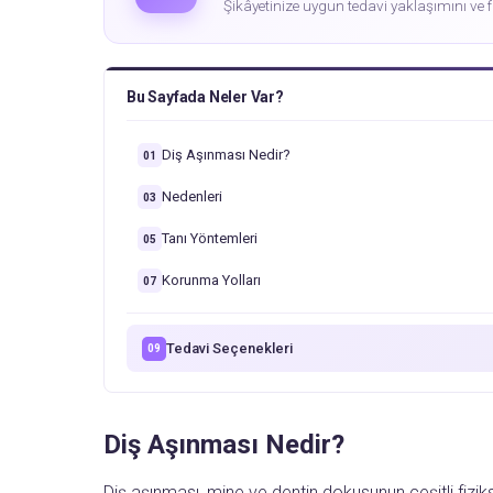
Şikâyetinize uygun tedavi yaklaşımını ve f
Bu Sayfada Neler Var?
Diş Aşınması Nedir?
01
Nedenleri
03
Tanı Yöntemleri
05
Korunma Yolları
07
Tedavi Seçenekleri
09
Diş Aşınması Nedir?
Diş aşınması, mine ve dentin dokusunun çeşitli fizi