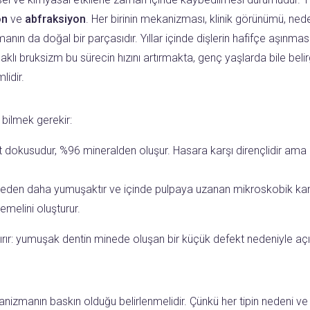
on
ve
abfraksiyon
. Her birinin mekanizması, klinik görünümü, nede
anmanın da doğal bir parçasıdır. Yıllar içinde dişlerin hafifçe aşı
aynaklı bruksizm bu sürecin hızını artırmakta, genç yaşlarda bile be
lidir.
 bilmek gerekir:
t dokusudur, %96 mineralden oluşur. Hasara karşı dirençlidir ama 
eden daha yumuşaktır ve içinde pulpaya uzanan mikroskobik kanalla
emelini oluşturur.
ırır: yumuşak dentin minede oluşan bir küçük defekt nedeniyle aç
izmanın baskın olduğu belirlenmelidir. Çünkü her tipin nedeni ve b