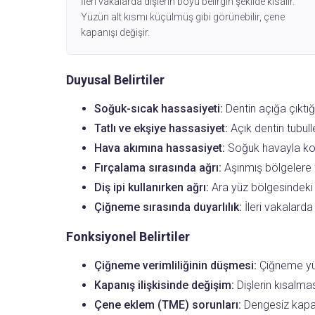
İleri vakalarda dişlerin boyu belirgin şekilde kısalır.
Yüzün alt kısmı küçülmüş gibi görünebilir, çene
kapanışı değişir.
Duyusal Belirtiler
Soğuk-sıcak hassasiyeti:
Dentin açığa çıktığ
Tatlı ve ekşiye hassasiyet:
Açık dentin tubulle
Hava akımına hassasiyet:
Soğuk havayla kon
Fırçalama sırasında ağrı:
Aşınmış bölgelere f
Diş ipi kullanırken ağrı:
Ara yüz bölgesindeki
Çiğneme sırasında duyarlılık:
İleri vakalard
Fonksiyonel Belirtiler
Çiğneme verimliliğinin düşmesi:
Çiğneme yüz
Kapanış ilişkisinde değişim:
Dişlerin kısalmas
Çene eklem (TME) sorunları:
Dengesiz kapan