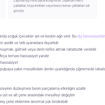
Zayıflamış mine daha kolay kırılır. Dişlerde mikro
çatlaklar, köşe kırıkları veya kesici kenar çatlakları sık
görülür.
ında soğuk içecekler ani ve keskin ağrı verir. Bu
diş hassasiyetini
ri asidik ve tatlı uyaranlara duyarlıdır
uşmak, gülmek veya derin nefes almak rahatsızlık verebilir
ırça teması hassasiyet yaratır
 hassasiyet
a pulpaya yakın mesafedeki dentin uyarıldığında çiğnemede rahatsı
eyinin düzleşmesi besin parçalama etkinliğini azaltır
ı üst ve alt çene arasındaki mesafeyi değiştirir
ış çene eklemine anormal yük bindirebilir