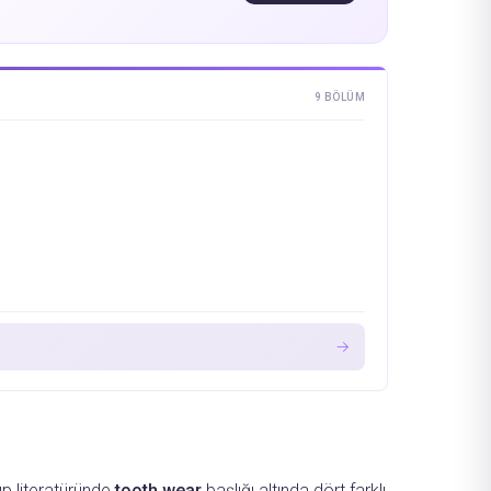
9 BÖLÜM
→
ıp literatüründe
tooth wear
başlığı altında dört farklı