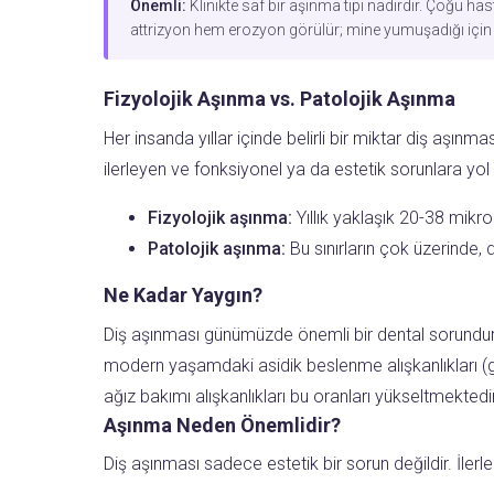
Önemli:
Klinikte saf bir aşınma tipi nadirdir. Çoğu h
attrizyon hem erozyon görülür; mine yumuşadığı için her
Fizyolojik Aşınma vs. Patolojik Aşınma
Her insanda yıllar içinde belirli bir miktar diş aşınm
ilerleyen ve fonksiyonel ya da estetik sorunlara yo
Fizyolojik aşınma:
Yıllık yaklaşık 20-38 mik
Patolojik aşınma:
Bu sınırların çok üzerinde, d
Ne Kadar Yaygın?
Diş aşınması günümüzde önemli bir dental sorundur. L
modern yaşamdaki asidik beslenme alışkanlıkları (gaz
ağız bakımı alışkanlıkları bu oranları yükseltmektedir
Aşınma Neden Önemlidir?
Diş aşınması sadece estetik bir sorun değildir. İlerl