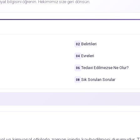
iyat bilgisini öğrenin. Hekimimiz size geri dönsün.
Belirtileri
02
Evreleri
04
Tedavi Edilmezse Ne Olur?
06
Sık Sorulan Sorular
08
ksel ve kimyasal etkilerle zaman içinde kaybedilmesi durumudur. T