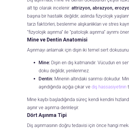
alt tip olarak incelenir:
attrizyon, abrazyon, erozy
başına bir hastalık değildir; aslında fizyolojik yaşl
tarzı faktörleri, beslenme alışkanlıkları ve stres k
"fizyolojik aşınma" ile "patolojik aşınma" ayrımı önem
Mine ve Dentin Anatomisi
Aşınmayı anlamak için dişin iki temel sert dokusunu
Mine:
Dişin en dış katmanıdır. Vücudun en ser
doku değildir, yenilenmez.
Dentin:
Minenin altındaki sarımsı dokudur. Min
aşındığında açığa çıkar ve
diş hassasiyetinin
t
Mine kaybı başladığında süreç kendi kendini hızland
aşınır ve aşınma derinleşir.
Dört Aşınma Tipi
Diş aşınmasının doğru tedavisi için önce hangi mekan