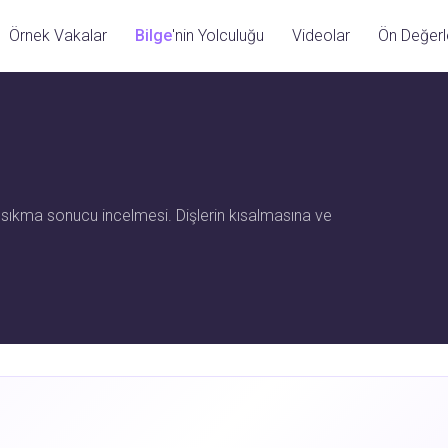
Örnek Vakalar
Bilge
'nin Yolculuğu
Videolar
Ön Değer
iş sıkma sonucu incelmesi. Dişlerin kısalmasına ve