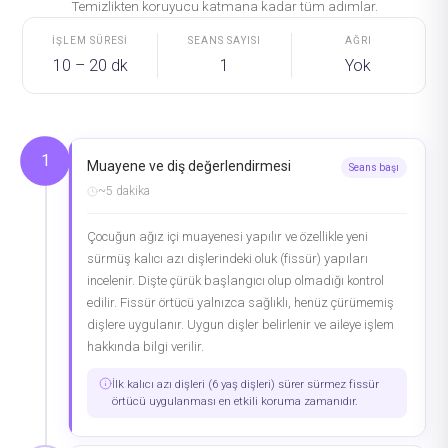
Temizlikten koruyucu katmana kadar tüm adımlar.
İŞLEM SÜRESI
SEANS SAYISI
AĞRI
10 – 20 dk
1
Yok
1
Muayene ve diş değerlendirmesi
Seans başı
~5 dakika
Çocuğun ağız içi muayenesi yapılır ve özellikle yeni
sürmüş kalıcı azı dişlerindeki oluk (fissür) yapıları
incelenir. Dişte çürük başlangıcı olup olmadığı kontrol
edilir. Fissür örtücü yalnızca sağlıklı, henüz çürümemiş
dişlere uygulanır. Uygun dişler belirlenir ve aileye işlem
hakkında bilgi verilir.
İlk kalıcı azı dişleri (6 yaş dişleri) sürer sürmez fissür
örtücü uygulanması en etkili koruma zamanıdır.