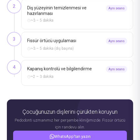
2
Diş yüzeyinin temizlenmesi ve
Aynı seans
hazırlanması
~3 – 5 dakika
3
Fissür örtücü uygulaması
Aynı seans
~3 – 5 dakika (diş başına)
4
Kapanış kontrolü ve bilgilendirme
Aynı seans
~2 – 3 dakika
Çocuğunuzun dişlerini çürükten koruyun
Pedodonti uzmanımız her perşembe kliniğimizde. Fissür örtücü
için randevu alın.
WhatsApp'tan yazın