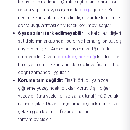
koruyucu bir adımdır. Çürük oluştuktan sonra fissür
örtücü yapılamaz; o aşamada
dolgu
gerekir. Bu
nedenle zamanlama kritiktir: dişler sürdükten hemen
sonra uygulanması en yüksek korumayı sağlar.
6 yaş azıları fark edilmeyebilir:
İlk kalıcı azı dişleri
süt dişlerinin arkasından sürer ve herhangi bir süt dişi
düşmeden gelir. Aileler bu dişlerin varlığını fark
etmeyebilir. Düzenli
çocuk diş hekimliği
kontrolü ile
bu dişlerin sürme zamanı takip edilir ve fissür örtücü
doğru zamanda uygulanır.
Koruma tam değildir:
Fissür örtücü yalnızca
çiğneme yüzeyindeki olukları korur. Dişin diğer
yüzeyleri (ara yüzler, dil ve yanak tarafı) hâlâ çürük
riskine açıktır. Düzenli fırçalama, diş ipi kullanımı ve
şekerli gıda kontrolü fissür örtücünün
tamamlayıcısıdır.