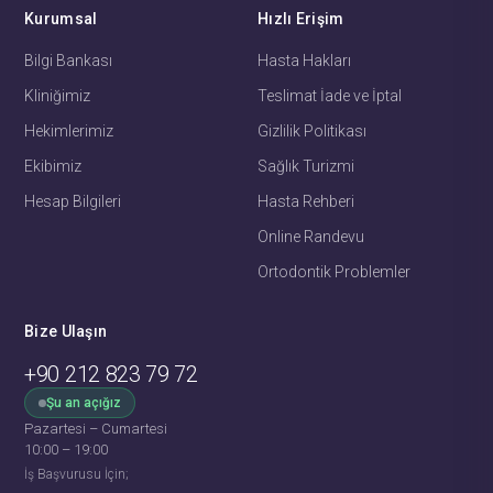
Kurumsal
Hızlı Erişim
Bilgi Bankası
Hasta Hakları
Kliniğimiz
Teslimat İade ve İptal
Hekimlerimiz
Gizlilik Politikası
Ekibimiz
Sağlık Turizmi
Hesap Bilgileri
Hasta Rehberi
Online Randevu
Ortodontik Problemler
Bize Ulaşın
+90 212 823 79 72
Şu an açığız
Pazartesi – Cumartesi
Fehime
· Hasta Koordinatörü
10:00 – 19:00
Genellikle birkaç dakika içinde yanıt verir
İş Başvurusu İçin;