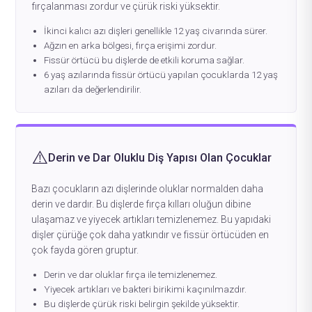
fırçalanması zordur ve çürük riski yüksektir.
İkinci kalıcı azı dişleri genellikle 12 yaş civarında sürer.
Ağzın en arka bölgesi, fırça erişimi zordur.
Fissür örtücü bu dişlerde de etkili koruma sağlar.
6 yaş azılarında fissür örtücü yapılan çocuklarda 12 yaş
azıları da değerlendirilir.
⚠️
Derin ve Dar Oluklu Diş Yapısı Olan Çocuklar
Bazı çocukların azı dişlerinde oluklar normalden daha
derin ve dardır. Bu dişlerde fırça kılları oluğun dibine
ulaşamaz ve yiyecek artıkları temizlenemez. Bu yapıdaki
dişler çürüğe çok daha yatkındır ve fissür örtücüden en
çok fayda gören gruptur.
Derin ve dar oluklar fırça ile temizlenemez.
Yiyecek artıkları ve bakteri birikimi kaçınılmazdır.
Bu dişlerde çürük riski belirgin şekilde yüksektir.