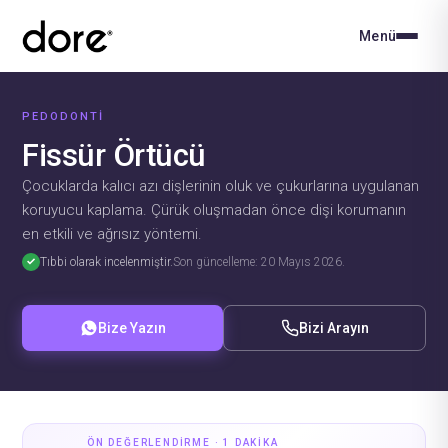
Menü
PEDODONTI
Fissür Örtücü
Çocuklarda kalıcı azı dişlerinin oluk ve çukurlarına uygulanan
koruyucu kaplama. Çürük oluşmadan önce dişi korumanın
en etkili ve ağrısız yöntemi.
✓
Tıbbi olarak incelenmiştir.
Son güncelleme: 20 Mayıs 2026.
Bize Yazın
Bizi Arayın
ÖN DEĞERLENDIRME · 1 DAKIKA