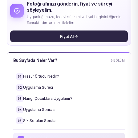
Fotoğrafınızı gönderin, fiyat ve süreyi
söyleyelim.
Uygunluğunuzu, tedavi süresini ve fiyat bilgisini öğrenin.
Sonraki adımları size iletelim.
Fiyat Al
Bu Sayfada Neler Var?
6 BÖLÜM
Fissür Örtücü Nedir?
01
Uygulama Süreci
02
Hangi Çocuklara Uygulanır?
03
Uygulama Sonrası
04
Sık Sorulan Sorular
05