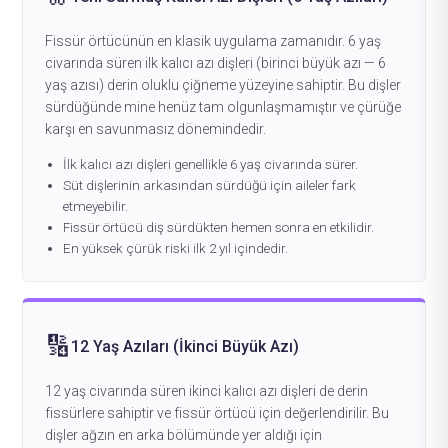
Fissür örtücünün en klasik uygulama zamanıdır. 6 yaş
civarında süren ilk kalıcı azı dişleri (birinci büyük azı — 6
yaş azısı) derin oluklu çiğneme yüzeyine sahiptir. Bu dişler
sürdüğünde mine henüz tam olgunlaşmamıştır ve çürüğe
karşı en savunmasız dönemindedir.
İlk kalıcı azı dişleri genellikle 6 yaş civarında sürer.
Süt dişlerinin arkasından sürdüğü için aileler fark
etmeyebilir.
Fissür örtücü diş sürdükten hemen sonra en etkilidir.
En yüksek çürük riski ilk 2 yıl içindedir.
🔢
12 Yaş Azıları (İkinci Büyük Azı)
12 yaş civarında süren ikinci kalıcı azı dişleri de derin
fissürlere sahiptir ve fissür örtücü için değerlendirilir. Bu
dişler ağzın en arka bölümünde yer aldığı için