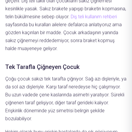
geçerli. Diş teli takılı olan çocukların sakız çiğnemesi
kesinlikle yasak. Sakız brakete yapışıp braketin kopmasına,
telin bükülmesine sebep oluyor.
Diş teli kullanım rehberi
sayfasında bu kuralları ailelere defalarca anlatıyoruz ama
gözden kaçırılan bir madde. Çocuk arkadaşının yanında
sakız çiğnemeyi reddedemiyor, sonra braket kopmuş
halde muayeneye geliyor.
Tek Tarafla Çiğneyen Çocuk
Çoğu çocuk sakızı tek tarafta çiğniyor. Sağ azı dişleriyle, ya
da sol azı dişleriyle. Karşı taraf neredeyse hiç çalışmıyor.
Bu uzun vadede çene kaslarında asimetri yaratıyor. Sürekli
çiğnenen taraf gelişiyor, diğer taraf gerideki kalıyor.
Erişkinlik döneminde yüz simetrisi belirgin şekilde
bozulabiliyor.
Hekim olarak bunu erişkin hastalarda da sık görüyorum.