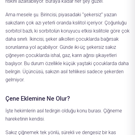
riskini azaltabiliyor. Buraya kadar her şey güzel.
Ama mesele şu. Birincisi, piyasadaki "şekersiz" yazan
sakızların çok azı yeterli oranda ksilitol içeriyor. Çoğunluğu
sorbitol bazlı, ki sorbitolün koruyucu etkisi ksilitole göre çok
daha sınırlı. İkincisi, şeker alkolleri çocuklarda bağırsak
sorunlarına yol açabiliyor. Günde iki-üç şekersiz sakız
çiğneyen çocuklarda ishal, gaz, karın ağrısı şikayetleri
başlıyor. Bu durum özellikle küçük yaştaki çocuklarda daha
belirgin. Üçüncüsü, sakızın asıl tehlikesi sadece şekerden
gelmiyor.
Çene Eklemine Ne Olur?
İşte hekimlerin asıl tedirgin olduğu konu burası. Çiğneme
hareketinin kendisi.
Sakız çiğnemek tek yönlü, sürekli ve dengesiz bir kas