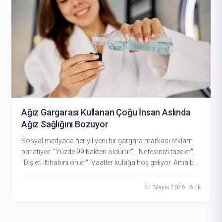
Ağız Gargarası Kullanan Çoğu İnsan Aslında
Ağız Sağlığını Bozuyor
Sosyal medyada her yıl yeni bir gargara markası reklam
patlatıyor. "Yüzde 99 bakteri öldürür", "Nefesinizi tazeler",
"Diş eti iltihabını önler". Vaatler kulağa hoş geliyor. Ama bu
vaatlerin arkasındaki hikaye sandığınızdan karmaşık.
21 Mayıs 2026 · 6 dk
Fehime
· Hasta Koordinatörü
Genellikle birkaç dakika içinde yanıt verir