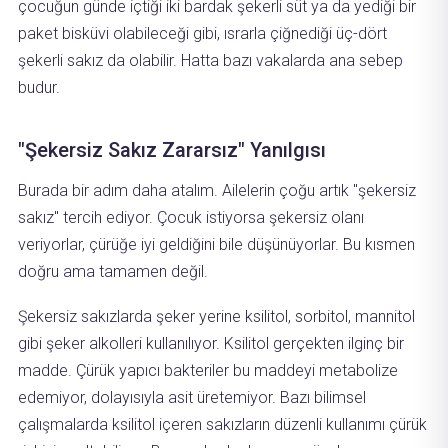
çocuğun günde içtiği iki bardak şekerli süt ya da yediği bir
paket bisküvi olabileceği gibi, ısrarla çiğnediği üç-dört
şekerli sakız da olabilir. Hatta bazı vakalarda ana sebep
budur.
"Şekersiz Sakız Zararsız" Yanılgısı
Burada bir adım daha atalım. Ailelerin çoğu artık "şekersiz
sakız" tercih ediyor. Çocuk istiyorsa şekersiz olanı
veriyorlar, çürüğe iyi geldiğini bile düşünüyorlar. Bu kısmen
doğru ama tamamen değil.
Şekersiz sakızlarda şeker yerine ksilitol, sorbitol, mannitol
gibi şeker alkolleri kullanılıyor. Ksilitol gerçekten ilginç bir
madde. Çürük yapıcı bakteriler bu maddeyi metabolize
edemiyor, dolayısıyla asit üretemiyor. Bazı bilimsel
çalışmalarda ksilitol içeren sakızların düzenli kullanımı çürük