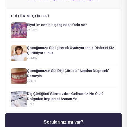
EDITÖR SEÇTIKLERI
Biyofilm nedir, diş taşından farkı ne?
28 Tem
Çocuğunuza Süt İçirerek Uyutuyorsanız Dişlerini Siz
Çürütüyorsunuz
20 May
Çocuğunuzun Süt Dişi Çürüdü: "Nasılsa Düşecek"
Demeyin
29 Nis
Diş Çürüğünü Görmezden Gelirseniz Ne Olur?
Dolgudan İmplanta Uzanan Yol
1 Nis
Sorularınız mı var?