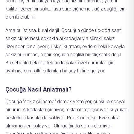
sonra dişleri fırçalayamayacağınız bir durumda, yeterli
ksilitol içeren bir sakızı kısa süre çiğnemek ağız sağlığı için
olumlu olabilir.
Ama bu istisna, kural değil. Çocuğun günde üç-dört saat
sakız çiğnemesi, sokakta arkadaşlarıyla sürekli sakız
üzerinden bir alışveriş ilişkisi kurması, evde sürekli kovayla
sakız bulunması, hiçbir koşulda sağlıklı bir alışkanlık değil.
Bu sebeple hekim ailelerinde sakız özel durumlar için
ayrılmış, kontrollü kullanılan bir şey haline geliyor.
Çocuğa Nasıl Anlatmalı?
Çocuğa "sakız çiğneme" demek yetmiyor, çünkü o sosyal
bir ürün. Arkadaşları çiğniyor, reklamlarda görüyor, kuyrukta
beklerken kasalarda satılıyor. Pratik öneri şu. Eve sakız
almamak en kolay yol. Olmadığında sorun çıkmıyor.
Çocuğa neden çiğnetmediğinizi de mantıklı şekilde