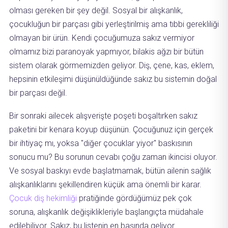
olması gereken bir şey değil. Sosyal bir alışkanlık,
çocukluğun bir parçası gibi yerleştirilmiş ama tıbbi gerekliliği
olmayan bir ürün. Kendi çocuğumuza sakız vermiyor
olmamız bizi paranoyak yapmıyor, bilakis ağzı bir bütün
sistem olarak görmemizden geliyor. Diş, çene, kas, eklem,
hepsinin etkileşimi düşünüldüğünde sakız bu sistemin doğal
bir parçası değil.
Bir sonraki ailecek alışverişte poşeti boşaltırken sakız
paketini bir kenara koyup düşünün. Çocuğunuz için gerçek
bir ihtiyaç mı, yoksa "diğer çocuklar yiyor" baskısının
sonucu mu? Bu sorunun cevabı çoğu zaman ikincisi oluyor.
Ve sosyal baskıyı evde başlatmamak, bütün ailenin sağlık
alışkanlıklarını şekillendiren küçük ama önemli bir karar.
Çocuk diş hekimliği
pratiğinde gördüğümüz pek çok
soruna, alışkanlık değişiklikleriyle başlangıçta müdahale
edilebiliyor. Sakız, bu listenin en başında geliyor.